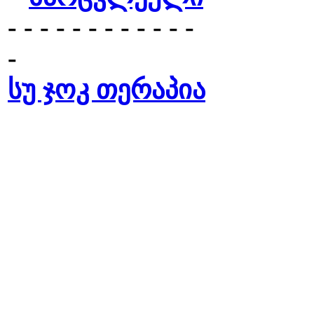
- - - - - - - - - - - -
-
სუ ჯოკ თერაპია