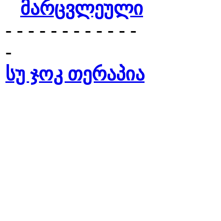
მარცვლეული
- - - - - - - - - - - -
-
სუ ჯოკ თერაპია