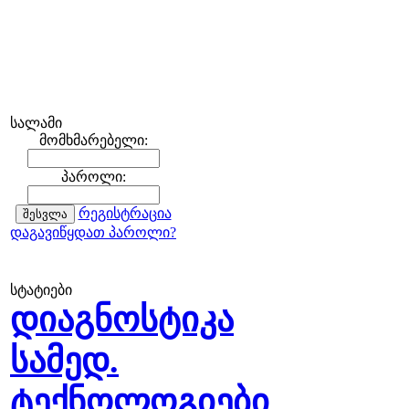
სალამი
მომხმარებელი:
პაროლი:
რეგისტრაცია
დაგავიწყდათ პაროლი?
სტატიები
დიაგნოსტიკა
სამედ.
ტექნოლოგიები