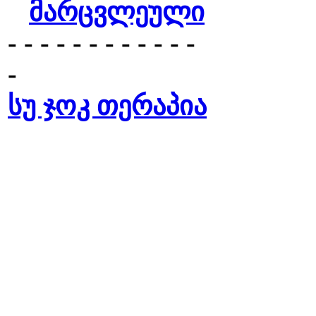
მარცვლეული
- - - - - - - - - - - -
-
სუ ჯოკ თერაპია