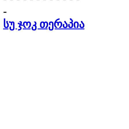
-
სუ ჯოკ თერაპია