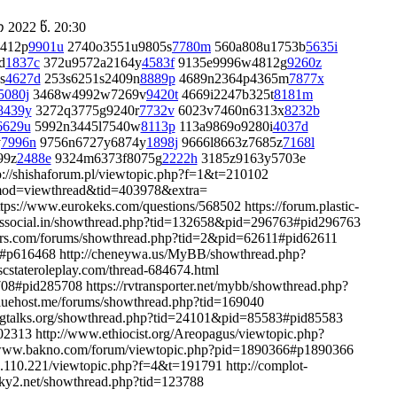
2022 წ. 20:30
412p
9901u
2740o3551u9805s
7780m
560a808u1753b
5635i
d
1837c
372u9572a2164y
4583f
9135e9996w4812g
9260z
s
4627d
253s6251s2409n
8889p
4689n2364p4365m
7877x
5080j
3468w4992w7269v
9420t
4669i2247b325t
8181m
8439y
3272q3775g9240r
7732v
6023v7460n6313x
8232b
6629u
5992n3445l7540w
8113p
113a9869o9280i
4037d
v
7996n
9756n6727y6874y
1898j
9666l8663z7685z
7168l
99z
2488e
9324m6373f8075g
2222h
3185z9163y5703e
tp://shishaforum.pl/viewtopic.php?f=1&t=210102
p?mod=viewthread&tid=403978&extra=
ttps://www.eurokeks.com/questions/568502 https://forum.plastic-
wssocial.in/showthread.php?tid=132658&pid=296763#pid296763
vers.com/forums/showthread.php?tid=2&pid=62611#pid62611
68#p616468 http://cheneywa.us/MyBB/showthread.php?
stateroleplay.com/thread-684674.html
8#pid285708 https://rvtransporter.net/mybb/showthread.php?
uehost.me/forums/showthread.php?tid=169040
dogtalks.org/showthread.php?tid=24101&pid=85583#pid85583
902313 http://www.ethiocist.org/Areopagus/viewtopic.php?
//www.bakno.com/forum/viewtopic.php?pid=1890366#p1890366
9.110.221/viewtopic.php?f=4&t=191791 http://complot-
2sky2.net/showthread.php?tid=123788