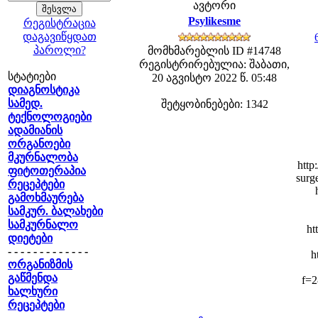
ავტორი
Psylikesme
რეგისტრაცია
დაგავიწყდათ
პაროლი?
მომხმარებლის ID #14748
რეგისტრირებულია: შაბათი,
სტატიები
20 აგვისტო 2022 წ. 05:48
დიაგნოსტიკა
სამედ.
შეტყობინებები: 1342
ტექნოლოგიები
ადამიანის
ორგანოები
მკურნალობა
http
ფიტოთერაპია
surg
რეცეპტები
გამოხმაურება
სამკურ. ბალახები
სამკურნალო
ht
დიეტები
- - - - - - - - - - - - -
h
ორგანიზმის
გაწმენდა
f=2
ხალხური
რეცეპტები
- - - - - - - - - - - - -