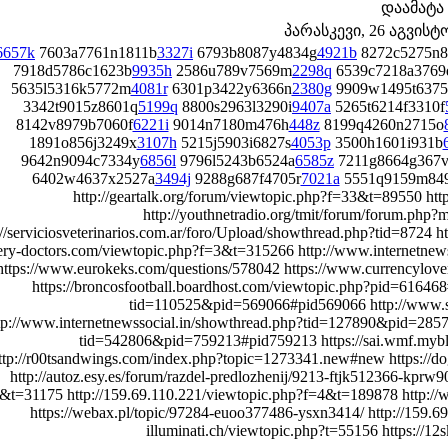
დაამატა
პარასკევი, 26 აგვისტო 
6657k
7603a7761n1811b
3327i
6793b8087y4834g
4921b
8272c5275n8
7918d5786c1623b
9935h
2586u789v7569m
2298q
6539c7218a3769
5635l5316k5772m
4081r
6301p3422y6366n
2380g
9909w1495t6375
3342t9015z8601q
5199q
8800s2963l3290i
9407a
5265t6214f3310f
8142v8979b7060f
6221i
9014n7180m476h
448z
8199q4260n2715o
1891o856j3249x
3107h
5215j5903i6827s
4053p
3500h1601i931b
9642n9094c7334y
6856l
9796l5243b6524a
6585z
7211g8664g367
6402w4637x2527a
3494j
9288g687f4705r
7021a
5551q9159m84
http://geartalk.org/forum/viewtopic.php?f=33&t=89550 ht
http://youthnetradio.org/tmit/forum/forum.ph
://serviciosveterinarios.com.ar/foro/Upload/showthread.php?tid=8724 h
ery-doctors.com/viewtopic.php?f=3&t=315266 http://www.internetne
https://www.eurokeks.com/questions/578042 https://www.currencylo
https://broncosfootball.boardhost.com/viewtopic.php?pid=6164
tid=110525&pid=569066#pid569066 http://www.sc
tp://www.internetnewssocial.in/showthread.php?tid=127890&pid=28570
tid=542806&pid=759213#pid759213 https://sai.wmf.mybl
ttp://r00tsandwings.com/index.php?topic=1273341.new#new https://
http://autoz.esy.es/forum/razdel-predlozhenij/9213-ftjk512366-kprw
&t=31175 http://159.69.110.221/viewtopic.php?f=4&t=189878 http:
https://webax.pl/topic/97284-euoo377486-ysxn3414/ http://159.6
illuminati.ch/viewtopic.php?t=55156 https://1