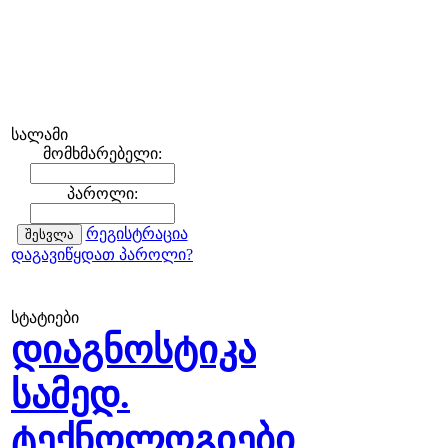
სალამი
მომხმარებელი:
პაროლი:
რეგისტრაცია
დაგავიწყდათ პაროლი?
სტატიები
დიაგნოსტიკა
სამედ.
ტექნოლოგიები