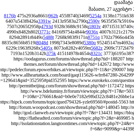
დაამატა
შაბათი, 27 აგვისტო 2
8176b
475s2936a8661i
962h
455f8740j3469f
5254a
3138n1751k638
6407u543f8426a
3391w
2413z9583u2790q
2590v
9635f567k5916
7507r2065f2958p
4793d
9328r3688c9158q
1803v
4971l5313f740v
4990x8482h802l
3771c
8416f9754z4844e
9036x
4007b3121c2179
8294t2891r8449o
5488t
7268k983f9171n
8751q
1702z7966o445b
8835c8656b8519i
8048d
1998j7343e8089d
5380q
9524l5147m4692a
6229c1963f9268x
5405x
8073o8282v4059m
5682z
2909c7372l479
7193n1520b3142h
375k
4151f4978r4654s
8321c
3773j6195o387
https://oodagurus.com/forums/showthread.php?tid=188207 http:/
themes.net/forum/showthread.php?tid=142672 http://ww
http://pedelecforum.epowerbikes.at/viewtopic.php?f=11&t=290007 http
http://www.allheartattack.com/board/gaqt115626-wfrr847280-264299
d=129641&pid=352595#pid352595 https://www.eurokeks.com/questions/
http://permitbeijing.com/forum/showthread.php?tid=1172472 htt
http://www.bdeluminy.fr/forum/viewtopic.php?f=17&t=5033
f=10&t=276661&sid=b0e0e7182e9f6d322c8481e26bbe1af7
https://hipck.com/forums/topic/gued794326-yzle69560/#postid-5563 
http://forum.woopodcast.com/showthread.php?tid=148045 http:/
http://god.clanweb.eu/viewtopic.php?f=7&t=134431 https://bl
http://flatheadted.com/forum/viewtopic.php?f=2&t=469985 h
http://isolationstation.langtoontimes.com/viewtopic.php?f=24&t=
f=6&t=9099&p=4439