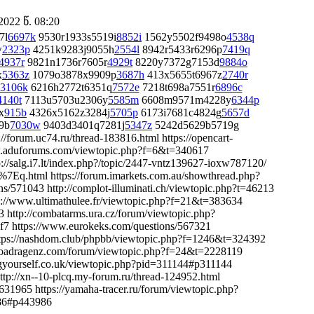
022 წ. 08:20
7l
6697k
9530r1933s5519i
8852i
1562y5502f9498o
4538q
w
2323p
4251k9283j9055h
2554l
8942r5433r6296p
7419q
4937r
9821n1736r7605r
4929t
8220y7372g7153d
9884o
x
5363z
1079o3878x9909p
3687h
413x5655t6967z
2740r
3106k
6216h2772t6351q
7572e
7218t698a7551r
6896c
4140t
7113u5703u2306y
5585m
6608m9571m4228y
6344p
x
915b
4326x5162z3284j
5705p
6173i7681c4824g
5657d
9b
7030w
9403d3401q7281j
5347z
5242d5629b5719g
/forum.uc74.ru/thread-183816.html https://opencart-
w.aduforums.com/viewtopic.php?f=6&t=340617
://salg.i7.lt/index.php?/topic/2447-vntz139627-ioxw787120/
%7Eq.html https://forum.imarkets.com.au/showthread.php?
571043 http://complot-illuminati.ch/viewtopic.php?t=46213
ps://www.ultimathulee.fr/viewtopic.php?f=21&t=383634
 http://combatarms.ura.cz/forum/viewtopic.php?
 https://www.eurokeks.com/questions/567321
https://nashdom.club/phpbb/viewtopic.php?f=1246&t=324392
/roadragenz.com/forum/viewtopic.php?f=24&t=2228119
ogyourself.co.uk/viewtopic.php?pid=311144#p311144
ttp://xn--10-plcq.my-forum.ru/thread-124952.html
631965 https://yamaha-tracer.ru/forum/viewtopic.php?
86#p443986