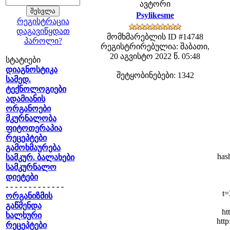
ავტორი
Psylikesme
რეგისტრაცია
დაგავიწყდათ
მომხმარებლის ID #14748
პაროლი?
რეგისტრირებულია: შაბათი,
20 აგვისტო 2022 წ. 05:48
სტატიები
დიაგნოსტიკა
შეტყობინებები: 1342
სამედ.
ტექნოლოგიები
ადამიანის
ორგანოები
მკურნალობა
ფიტოთერაპია
რეცეპტები
გამოხმაურება
has
სამკურ. ბალახები
სამკურნალო
დიეტები
- - - - - - - - - - - - -
t=
ორგანიზმის
გაწმენდა
ht
ხალხური
htt
რეცეპტები