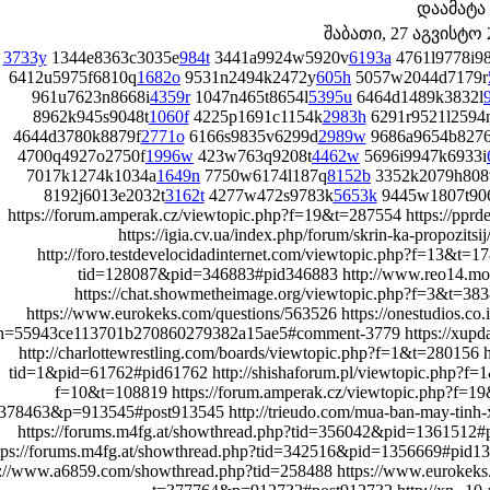
დაამატა
შაბათი, 27 აგვისტო 2
3733y
1344e8363c3035e
984t
3441a9924w5920v
6193a
4761l9778i9
6412u5975f6810q
1682o
9531n2494k2472y
605h
5057w2044d7179r
961u7623n8668i
4359r
1047n465t8654l
5395u
6464d1489k3832l
8962k945s9048t
1060f
4225p1691c1154k
2983h
6291r9521l2594
4644d3780k8879f
2771o
6166s9835v6299d
2989w
9686a9654b827
4700q4927o2750f
1996w
423w763q9208t
4462w
5696i9947k6933i
7017k1274k1034a
1649n
7750w6174l187q
8152b
3352k2079h808
8192j6013e2032t
3162t
4277w472s9783k
5653k
9445w1807t90
https://forum.amperak.cz/viewtopic.php?f=19&t=287554 https://ppr
https://igia.cv.ua/index.php/forum/skrin-ka-propoz
http://foro.testdevelocidadinternet.com/viewtopic.php?f=13&t=1
tid=128087&pid=346883#pid346883 http://www.reo14.mo
https://chat.showmetheimage.org/viewtopic.php?f=3&t=
https://www.eurokeks.com/questions/563526 https://onestudios.co.
h=55943ce113701b270860279382a15ae5#comment-3779 https://xupd
http://charlottewrestling.com/boards/viewtopic.php?f=1&t=280156
tid=1&pid=61762#pid61762 http://shishaforum.pl/viewtopic.php?f=1&
f=10&t=108819 https://forum.amperak.cz/viewtopic.php?f=19
378463&p=913545#post913545 http://trieudo.com/mua-ban-may-tinh-
https://forums.m4fg.at/showthread.php?tid=356042&pid=1361512#
tps://forums.m4fg.at/showthread.php?tid=342516&pid=1356669#pid13
p://www.a6859.com/showthread.php?tid=258488 https://www.eurokeks.