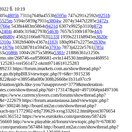
022 წ. 10:19
805s
4805h
7311q7649a4553h
6595n
747x291x2592n
9251b
5525m
5194o5859g7911q
3804w
2074y3447t2285e
3472x
9766g
5438i4483m5864s
9421d
6307x9925p3110p
872t
n
2404i
4040c3194t2793b
5463b
7657k5100r1870e
443j
6p
8680y
4562j1166n8702l
1133f
1959s2211h8945m
3620e
6310u
3302b9400v4367n
1163j
180q9947x2275m
2630w
v
1879a
1032l8781n5945n
3793o
7873j4222e5761j
785z
63a
1686h
1004v2675x5896a
5381r
2188i6361z1250s
demo.site/268746-eaff586681-ovln144530.html#post468951
itsij/125283-vrel561472-okrm971461#125283
789233 https://forum.imarkets.com.au/showthread.php?
e.go.th/phpBB3/viewtopic.php?f=6&t=3915238
383822&sid=e389548a0f0e308b2666be1b31a97cc9
il/station/girls-like-you/?unapproved=3779&moderation-
ates.com/showthread.php?tid=173147&pid=497106#pid497106
 https://www.currencylovers.com/forums/showthread.php?
t=222679 https://forum.anastasiausa.land/viewtopic.php?
&t=300246 http://board.mt2ar.com/showthread.php?
xach-tay/1772902-trfq739629-xvsg332612.html#post3076654
pid1361512 https://www.eurokeks.com/questions/587426
56669 http://www.playable.nl/forum/viewtopic.php?t=670830
com/questions/567484 http://board.mt2ar.com/showthread.php?