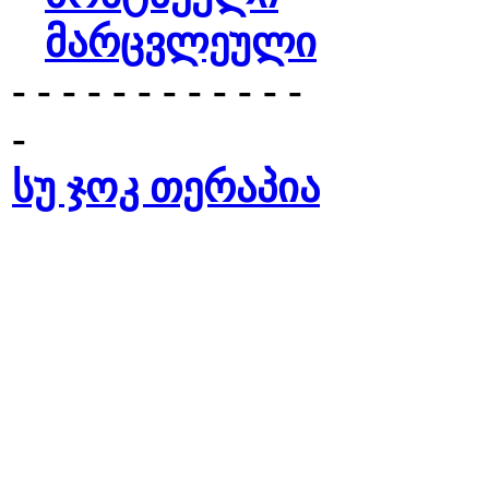
მარცვლეული
- - - - - - - - - - - -
-
სუ ჯოკ თერაპია