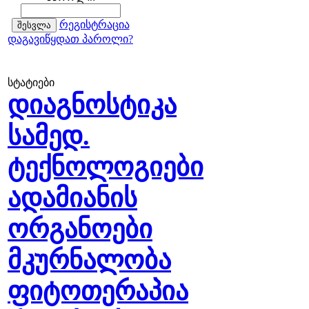
რეგისტრაცია
დაგავიწყდათ პაროლი?
სტატიები
დიაგნოსტიკა
სამედ.
ტექნოლოგიები
ადამიანის
ორგანოები
მკურნალობა
ფიტოთერაპია