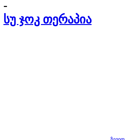
-
სუ ჯოკ თერაპია
ზევით