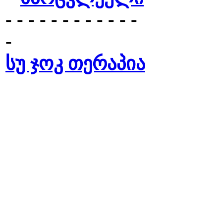
- - - - - - - - - - - -
-
სუ ჯოკ თერაპია