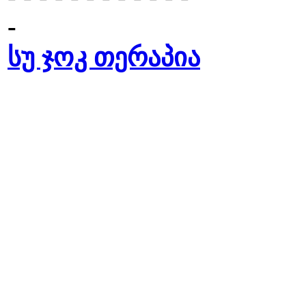
-
სუ ჯოკ თერაპია