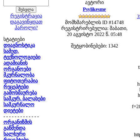
ავტორი
Psylikesme
რეგისტრაცია
3
დაგავიწყდათ
მომხმარებლის ID #14748
პაროლი?
რეგისტრირებულია: შაბათი,
20 აგვისტო 2022 წ. 05:48
სტატიები
დიაგნოსტიკა
შეტყობინებები: 1342
სამედ.
ტექნოლოგიები
ადამიანის
ორგანოები
მკურნალობა
ფიტოთერაპია
h
რეცეპტები
გამოხმაურება
სამკურ. ბალახები
სამკურნალო
f=2
დიეტები
- - - - - - - - - - - - -
ორგანიზმის
გაწმენდა
ხალხური
ht
რეცეპტები