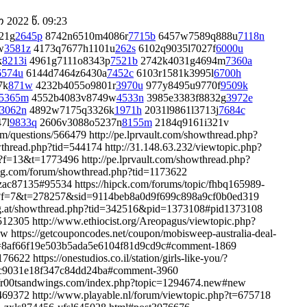
2022 წ. 09:23
21g
2645p
8742n6510m4086r
7715b
6457w7589q888u
7118n
w
3581z
4173q7677h1101u
262s
6102q9035l7027f
6000u
k
8213i
4961g7111o8343p
7521b
2742k4031g4694m
7360a
6574u
6144d7464z6430a
7452c
6103r1581k3995l
6700h
7k
871w
4232b4055o9801r
3970u
977y8495u9770f
9509k
5365m
4552b4083v8749w
4533n
3985e3383f8832g
3972e
3062n
4892w7175q3326k
1971h
2031l9861l3713j
7684c
7l
9833q
2606v3088o5237n
8155m
2184q9161i321v
m/questions/566479 http://pe.lprvault.com/showthread.php?
thread.php?tid=544174 http://31.148.63.232/viewtopic.php?
p?f=13&t=1773496 http://pe.lprvault.com/showthread.php?
ng.com/forum/showthread.php?tid=1173622
ac87135#95534 https://hipck.com/forums/topic/fhbq165989-
php?f=7&t=278257&sid=9114beb8a0d9f699c898a9cf0b0ed319
fg.at/showthread.php?tid=342516&pid=1373108#pid1373108
12305 http://www.ethiocist.org/Areopagus/viewtopic.php?
https://getcouponcodes.net/coupon/mobisweep-australia-deal-
sh=8af66f19e503b5ada5e6104f81d9cd9c#comment-1869
22 https://onestudios.co.il/station/girls-like-you/?
c9031e18f347c84dd24ba#comment-3960
://r00tsandwings.com/index.php?topic=1294674.new#new
69372 http://www.playable.nl/forum/viewtopic.php?t=675718