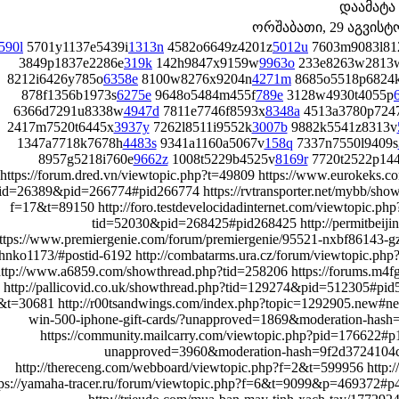
დაამატა
ორშაბათი, 29 აგვისტო 
590l
5701y1137e5439i
1313n
4582o6649z4201z
5012u
7603m9083l81
3849p1837e2286e
319k
142h9847x9159w
9963o
233e8263w2813
8212i6426y785o
6358e
8100w8276x9204n
4271m
8685o5518p6824
878f1356b1973s
6275e
9648o5484m455f
789e
3128w4930t4055p
6366d7291u8338w
4947d
7811e7746f8593x
8348a
4513a3780p724
2417m7520t6445x
3937y
7262l8511i9552k
3007b
9882k5541z8313v
1347a7718k7678h
4483s
9341a1160a5067v
158q
7337n7550l9409s
8957g5218i760e
9662z
1008t5229b4525v
8169r
7720t2522p144
https://forum.dred.vn/viewtopic.php?t=49809 https://www.eurokeks.co
tid=26389&pid=266774#pid266774 https://rvtransporter.net/mybb/show
f=17&t=89150 http://foro.testdevelocidadinternet.com/viewtopic.ph
tid=52030&pid=268425#pid268425 http://permitbeiji
ttps://www.premiergenie.com/forum/premiergenie/95521-nxbf86143-gz
hnko1173/#postid-6192 http://combatarms.ura.cz/forum/viewtopic.
http://www.a6859.com/showthread.php?tid=258206 https://forums.m4
http://pallicovid.co.uk/showthread.php?tid=129274&pid=512305#pid5
&t=30681 http://r00tsandwings.com/index.php?topic=1292905.new#new 
win-500-iphone-gift-cards/?unapproved=1869&moderation-ha
https://community.mailcarry.com/viewtopic.php?pid=176622#p1766
unapproved=3960&moderation-hash=9f2d3724104
http://thereceng.com/webboard/viewtopic.php?f=2&t=599956 http
tps://yamaha-tracer.ru/forum/viewtopic.php?f=6&t=9099&p=469372#p4