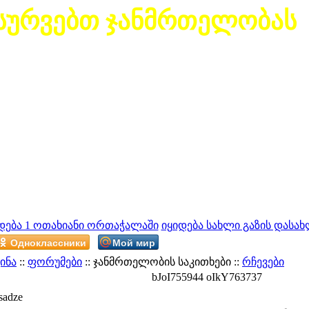
სურვებთ ჯანმრთელობას
დება 1 ოთახიანი ორთაჭალაში
იყიდება სახლი გაზის დასახ
Одноклассники
Мой мир
ინა
::
ფორუმები
:: ჯანმრთელობის საკითხები ::
რჩევები
bJoI755944 oIkY763737
sadze