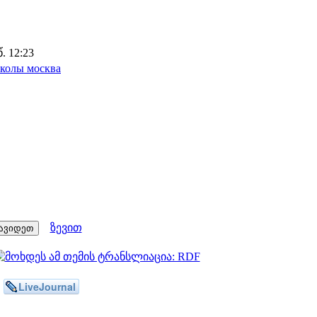
. 12:23
колы москва
ზევით
LiveJournal