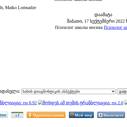
, Maiko Lomsadze
დაამატა
შაბათი, 17 სექტემბერი 2022 წ
Психолог школы москва
Психолог ш
:
2
ადასვლა:
tter
Одноклассники
Мой мир
Вконтакте
+1