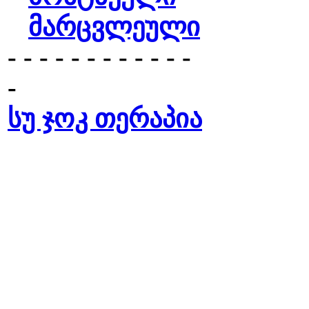
მარცვლეული
- - - - - - - - - - - -
-
სუ ჯოკ თერაპია