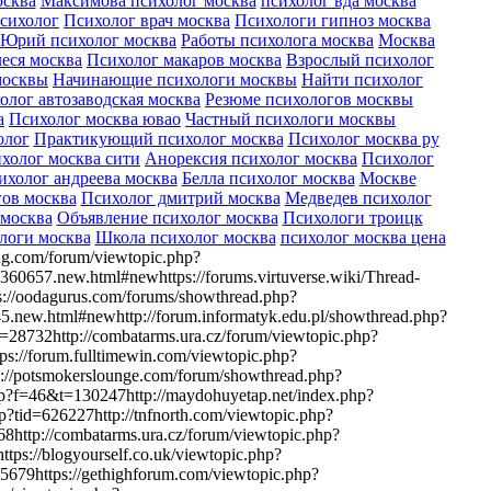
осква
Максимова психолог москва
психолог вда москва
сихолог
Психолог врач москва
Психологи гипноз москва
Юрий психолог москва
Работы психолога москва
Москва
леся москва
Психолог макаров москва
Взрослый психолог
москвы
Начинающие психологи москвы
Найти психолог
олог автозаводская москва
Резюме психологов москвы
а
Психолог москва ювао
Частный психологи москвы
олог
Практикующий психолог москва
Психолог москва ру
холог москва сити
Анорексия психолог москва
Психолог
ихолог андреева москва
Белла психолог москва
Москве
ов москва
Психолог дмитрий москва
Медведев психолог
 москва
Объявление психолог москва
Психологи троицк
логи москва
Школа психолог москва
психолог москва цена
ng.com/forum/viewtopic.php?
,360657.new.html#newhttps://forums.virtuverse.wiki/Thread-
//oodagurus.com/forums/showthread.php?
45.new.html#newhttp://forum.informatyk.edu.pl/showthread.php?
=28732http://combatarms.ura.cz/forum/viewtopic.php?
//forum.fulltimewin.com/viewtopic.php?
s://potsmokerslounge.com/forum/showthread.php?
p?f=46&t=130247http://maydohuyetap.net/index.php?
p?tid=626227http://tnfnorth.com/viewtopic.php?
68http://combatarms.ura.cz/forum/viewtopic.php?
s://blogyourself.co.uk/viewtopic.php?
35679https://gethighforum.com/viewtopic.php?