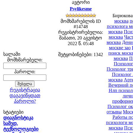
ავტორი
Psylikesme
Бирюкова
москва
п
მომხმარებლის ID
психолога м
#14748
москва
Псих
რეგისტრირებულია:
москва
Час
შაბათი, 20 აგვისტო
москва
Дени
2022 წ. 05:48
москве зао
поиск моск
სალამი
შეტყობინებები: 1342
москва
П
მომხმარებელი:
Психолог
Психолог тр
პაროლი:
Психолог 
москва
Арте
Вечерний п
რეგისტრაცია
Нлп психол
დაგავიწყდათ
личн
პაროლი?
профорие
Психолог ок
отзывы
Моск
სტატიები
Работы пс
დიაგნოსტიკა
психологи м
სამედ.
москва
Пси
ტექნოლოგიები