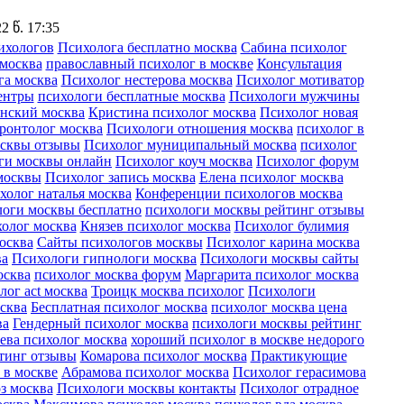
 წ. 17:35
ихологов
Психолога бесплатно москва
Сабина психолог
 москва
православный психолог в москве
Консультация
га москва
Психолог нестерова москва
Психолог мотиватор
ентры
психологи бесплатные москва
Психологи мужчины
енский москва
Кристина психолог москва
Психолог новая
ронтолог москва
Психологи отношения москва
психолог в
осквы отзывы
Психолог муниципальный москва
психолог
ги москвы онлайн
Психолог коуч москва
Психолог форум
москвы
Психолог запись москва
Елена психолог москва
холог наталья москва
Конференции психологов москва
оги москвы бесплатно
психологи москвы рейтинг отзывы
холог москва
Князев психолог москва
Психолог булимия
осква
Сайты психологов москвы
Психолог карина москва
ва
Психологи гипнологи москва
Психологи москвы сайты
осква
психолог москва форум
Маргарита психолог москва
лог act москва
Троицк москва психолог
Психологи
сква
Бесплатная психолог москва
психолог москва цена
ва
Гендерный психолог москва
психологи москвы рейтинг
ева психолог москва
хороший психолог в москве недорого
тинг отзывы
Комарова психолог москва
Практикующие
 в москве
Абрамова психолог москва
Психолог герасимова
з москва
Психологи москвы контакты
Психолог отрадное