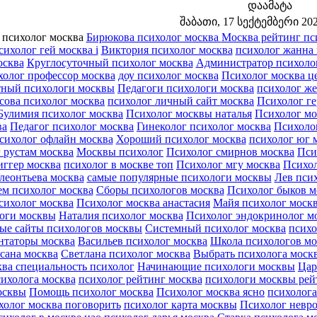
დაამატა
შაბათი, 17 სექტემბერი 2022
 психолог москва
Бирюкова психолог москва
Москва рейтинг пс
сихолог гей москва i
Виктория психолог москва
психолог жанна
осква
Круглосуточный психолог москва
Администратор психоло
олог профессор москва
доу психолог москва
Психолог москва ц
тный психологи москвы
Педагоги психологи москва
психолог ж
сова психолог москва
психолог личный сайт москва
Психолог ге
Булимия психолог москва
Психолог москвы наталья
Психолог м
ва
Педагог психолог москва
Гинеколог психолог москва
Психоло
сихолог офлайн москва
Хороший психолог москва
психолог юг 
 рустам москва
Москвы психолог
Психолог смирнов москва
Пси
иггер москва
психолог в москве топ
Психолог мгу москва
Психол
леонтьева москва
самые популярные психологи москвы
Лев пси
м психолог москва
Сборы психологов москва
Психолог быков м
сихолог москва
Психолог москва анастасия
Майя психолог моск
оги москвы
Наталия психолог москва
Психолог эндокринолог м
ые сайты психологов москвы
Системный психолог москва
психо
нтаторы москва
Васильев психолог москва
Школа психологов мо
сана москва
Светлана психолог москва
Выбрать психолога моск
ва специальность психолог
Начинающие психологи москвы
Цар
ихолога москва
психолог рейтинг москва
психологи москвы рей
осквы
Помощь психолог москва
Психолог москва ясно
психолога
холог москва поговорить
психолог карта москвы
Психолог невро