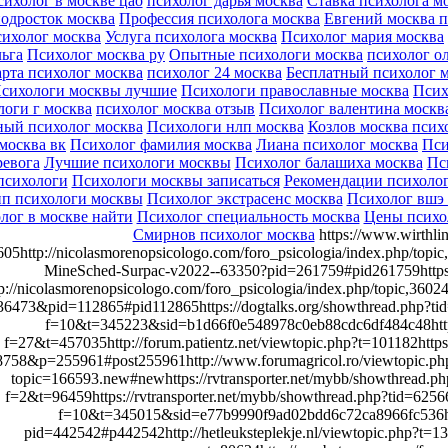
сихолог в москве цао
психолог дарья москва
Ставка психолога м
одросток москва
Профессия психолога москва
Евгений москва п
ихолог москва
Услуга психолога москва
Психолог мария москва
льга
Психолог москва ру
Опытные психологи москва
психолог о
рта психолог москва
психолог 24 москва
Бесплатный психолог 
сихологи москвы лучшие
Психологи православные москва
Псих
оги г москва
психолог москва отзыв
Психолог валентина москв
ный психолог москва
Психологи нлп москва
Козлов москва псих
москва вк
Психолог фамилия москва
Лиана психолог москва
Пси
ревога
Лучшие психологи москвы
Психолог балашиха москва
Пс
психологи
Психологи москвы записаться
Рекомендации психолог
п психологи москвы
Психолог экстрасенс москва
Психолог вшэ
лог в москве найти
Психолог специальность москва
Цены психо
Смирнов психолог москва
https://www.wirthli
5http://nicolasmorenopsicologo.com/foro_psicologia/index.php/topic
MineSched-Surpac-v2022--63350?pid=261759#pid261759https:
p://nicolasmorenopsicologo.com/foro_psicologia/index.php/topic,3602
36473&pid=112865#pid112865https://dogtalks.org/showthread.php?tid
f=10&t=345223&sid=b1d66f0e548978c0eb88cdc6df484c48https:
f=27&t=457035http://forum.patientz.net/viewtopic.php?t=101182http
8758&p=255961#post255961http://www.forumagricol.ro/viewtopic.ph
topic=166593.new#newhttps://rvtransporter.net/mybb/showthread.ph
f=2&t=96459https://rvtransporter.net/mybb/showthread.php?tid=6256
f=10&t=345015&sid=e77b9990f9ad02bdd6c72ca8966fc536http
pid=442542#p442542http://hetleuksteplekje.nl/viewtopic.php?t=1