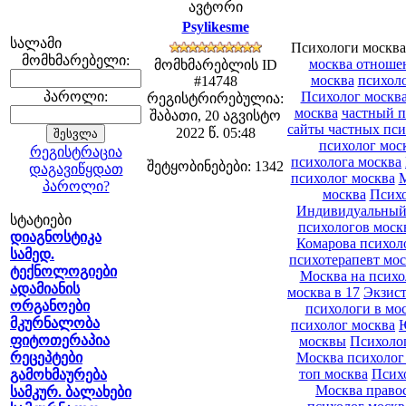
ავტორი
Psylikesme
სალამი
Психологи москв
მომხმარებელი:
москва отноше
მომხმარებლის ID
москва
психоло
#14748
პაროლი:
Психолог москва
რეგისტრირებულია:
москва
частный п
შაბათი, 20 აგვისტო
сайты частных пси
2022 წ. 05:48
психолог мос
რეგისტრაცია
психолога москва
შეტყობინებები: 1342
დაგავიწყდათ
психолог москва
М
პაროლი?
москва
Психо
Индивидуальный 
სტატიები
психологов моск
დიაგნოსტიკა
Комарова психол
სამედ.
психотерапевт мо
ტექნოლოგიები
Москва на психо
ადამიანის
москва в 17
Экзис
ორგანოები
психологи в мо
მკურნალობა
психолог москва
ფიტოთერაპია
москвы
Психоло
რეცეპტები
Москва психолог
топ москва
Психо
გამოხმაურება
Москва право
სამკურ. ბალახები