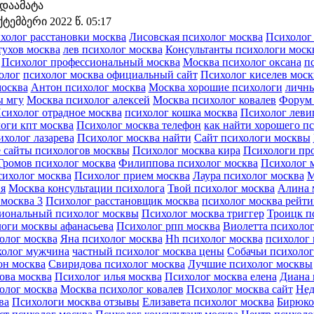
დაამატა
ქტემბერი 2022 წ. 05:17
холог расстановки москва
Лисовская психолог москва
Психолог
тухов москва
лев психолог москва
Консультанты психологи моск
Психолог профессиональный москва
Москва психолог оксана
п
олог
психолог москва официальный сайт
Психолог киселев моск
осква
Антон психолог москва
Москва хорошие психологи
личны
ы мгу
Москва психолог алексей
Москва психолог ковалев
Форум 
сихолог отрадное москва
психолог кошка москва
Психолог леви
оги кпт москва
Психолог москва телефон
как найти хорошего пс
холог лазарева
Психолог москва найти
Сайт психологи москвы
 сайты психологов москвы
Психолог москва кира
Психологи пр
Громов психолог москва
Филиппова психолог москва
Психолог 
ихолог москва
Психолог прием москва
Лаура психолог москва
М
ия
Москва консультации психолога
Твой психолог москва
Алина 
москва 3
Психолог расстановщик москва
психолог москва рейти
иональный психолог москвы
Психолог москва триггер
Троицк п
оги москвы афанасьева
Психолог рпп москва
Виолетта психолог
олог москва
Яна психолог москва
Hh психолог москва
психолог 
холог мужчина
частный психолог москва цены
Собачьи психолог
он москва
Свиридова психолог москва
Лучшие психолог москвы
ова москва
Психолог илья москва
Психолог москва елена
Диана 
олог москва
Москва психолог ковалев
Психолог москва сайт
Нед
ва
Психологи москва отзывы
Елизавета психолог москва
Бирюко