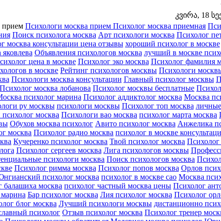
კვირა, 18 სე
а прием
Психологи москва прием
Психолог москва приемная
Пси
ния
Поиск психолога москва
Арт психологи москва
Психолог пе
г москва консультации цена отзывы
хороший психолог в москве
 яковлева
Объявления психологов москва
лучший в москве псих
сихолог цена в москве
Психолог эко москва
Психолог фамилия м
хологов в москве
Рейтинг психологов москвы
Психологи москв
ква
Психологи москва консультации
Главный психолог москвы
П
Психолог москва лобанова
Психолог москвы бесплатные
Психол
осква психолог марина
Психолог аддиктолог москва
Москва пси
логи ру москвы
психологи москвы
Психолог топ москва
личные
психолог москва
Психологи вао москва
психолог марта москва
вы
Обухов москва психолог
Авито психолог москва
Анжелика пс
ог москва
Психолог радио москва
психолог в москве консультац
сква
Кучеренко психолог москва
Твой психолог москва
Психолог 
лога
Психолог сергеев москва
Лига психологов москвы
Професс
тенциальные психологи москва
Поиск психологов москва
Психол
скве
Психолог римма москва
Психолог попов москва
Орлов псих
Юнгианский психолог москва
психолог в москве сао
Москва пси
г балашиха москва
психолог частный москва цены
Психолог ант
 марина
Бар психолог москва
Лия психолог москва
Психолог орл
лог блог москва
Лучший психологи москвы
дистанционно псих
славный психолог
Отзыв психолог москва
Психолог тренер моск