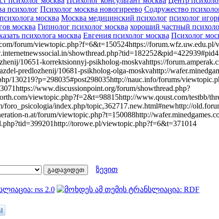
т психолог москва
Психолог консультант москва
Центр психоло
а психолог
Психолог москва новогиреево
Содружество психоло
психолога москва
Москва медицинский психолог
психолог игор
гов москва
Гипнолог психолог москва
хороший частный психоло
казать психолога москва
Евгения психолог москва
Психолог мос
.com/forum/viewtopic.php?f=6&t=150524https://forum.wfz.uw.edu.pl/
internetnewssocial.in/showthread.php?tid=182252&pid=422939#pid422
lozhenij/10651-korrektsionnyj-psikholog-moskvahttps://forum.amperak.
razdel-predlozhenij/10681-psikholog-olga-moskvahttp://wafer.minedg
php/130219?p=298035#post298035http://nauc.info/forums/viewtopic.p
3071https://www.discussionpoint.org/forum/showthread.php?
north.com/viewtopic.php?f=2&t=98815http://www.qoust.com/testbb/thr
/foro_psicologia/index.php/topic,362717.new.html#newhttp://old.foru
eration-n.at/forum/viewtopic.php?t=150088http://wafer.minedgames.
d.php?tid=399201http://torowe.pl/viewtopic.php?f=6&t=371014
ზევით
l