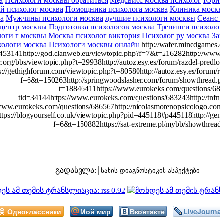
а
Психологи москвы обратиться
Медсвисс москва психолог
Юрис
й психолог москва
Помощника психолога москва
Клиника москв
а
Мужчины психологи москва
лучшие психологи москвы
Сеанс 
 центр москвы
Подготовка психологов москва
Тренинги психоло
оги г москвы
Москва психолог виктория
Психолог ру москва
За
хологи москва
Психологи москвы онлайн
http://wafer.minedgames
53141http://god.clanweb.eu/viewtopic.php?f=7&t=216282http://www.
r.org/bbs/viewtopic.php?t=29938http://autoz.esy.es/forum/razdel-pred
//gethighforum.com/viewtopic.php?t=80580http://autoz.esy.es/forum/
f=6&t=150263http://springwoodslasher.com/forum/showthread.
t=18846411https://www.eurokeks.com/questions/68
tid=34144https://www.eurokeks.com/questions/683243http://tnf
www.eurokeks.com/questions/686567http://nicolasmorenopsicologo.com
ps://blogyourself.co.uk/viewtopic.php?pid=445118#p445118http://gen
f=6&t=150882https://sat-extreme.pl/mybb/showthrea
გადასვლა:
Одноклассники
Мой мир
Вконтакте
LiveJourna