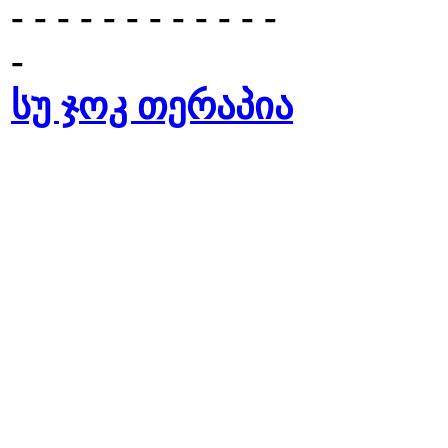
- - - - - - - - - - - -
-
სუ ჯოკ თერაპია