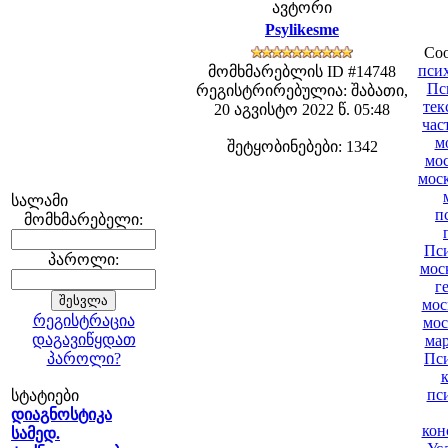
ავტორი
Psylikesme
Соо
пси
მომხმარებლის ID #14748
Пс
რეგისტრირებულია: შაბათი,
тек
20 აგვისტო 2022 წ. 05:48
час
м
შეტყობინებები: 1342
мо
мос
სალამი
п
მომხმარებელი:
Пси
პაროლი:
мос
г
мос
რეგისტრაცია
мос
დაგავიწყდათ
ма
პაროლი?
Пси
пс
სტატიები
დიაგნოსტიკა
кон
სამედ.