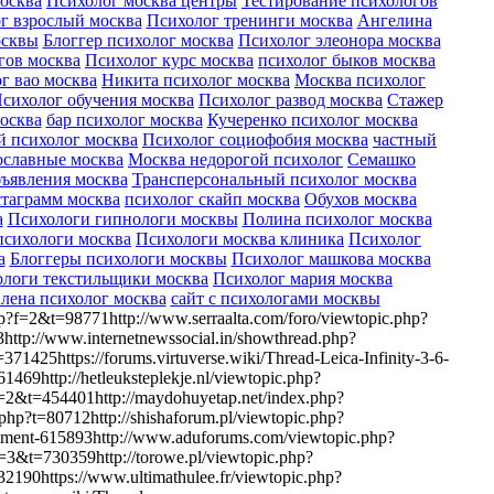
москва
Психолог москва центры
Тестирование психологов
г взрослый москва
Психолог тренинги москва
Ангелина
осквы
Блоггер психолог москва
Психолог элеонора москва
гов москва
Психолог курс москва
психолог быков москва
г вао москва
Никита психолог москва
Москва психолог
сихолог обучения москва
Психолог развод москва
Стажер
осква
бар психолог москва
Кучеренко психолог москва
й психолог москва
Психолог социофобия москва
частный
ославные москва
Москва недорогой психолог
Семашко
ъявления москва
Трансперсональный психолог москва
таграмм москва
психолог скайп москва
Обухов москва
а
Психологи гипнологи москвы
Полина психолог москва
сихологи москва
Психологи москва клиника
Психолог
а
Блоггеры психологи москвы
Психолог машкова москва
логи текстильщики москва
Психолог мария москва
лена психолог москва
сайт с психологами москвы
php?f=2&t=98771http://www.serraalta.com/foro/viewtopic.php?
http://www.internetnewssocial.in/showthread.php?
1425https://forums.virtuverse.wiki/Thread-Leica-Infinity-3-6-
9http://hetleuksteplekje.nl/viewtopic.php?
f=2&t=454401http://maydohuyetap.net/index.php?
hp?t=80712http://shishaforum.pl/viewtopic.php?
comment-615893http://www.aduforums.com/viewtopic.php?
3&t=730359http://torowe.pl/viewtopic.php?
2190https://www.ultimathulee.fr/viewtopic.php?