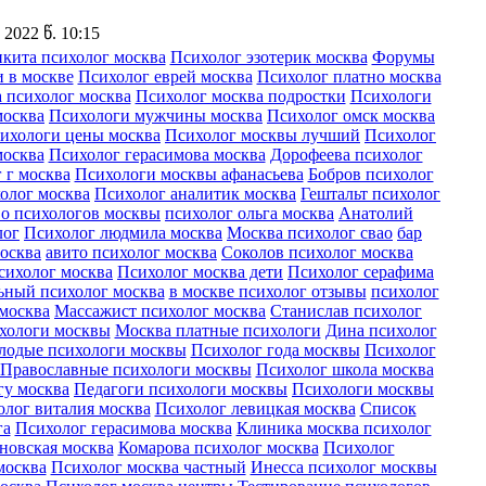
2022 წ. 10:15
кита психолог москва
Психолог эзотерик москва
Форумы
 в москве
Психолог еврей москва
Психолог платно москва
 психолог москва
Психолог москва подростки
Психологи
москва
Психологи мужчины москва
Психолог омск москва
ихологи цены москва
Психолог москвы лучший
Психолог
москва
Психолог герасимова москва
Дорофеева психолог
 г москва
Психологи москвы афанасьева
Бобров психолог
олог москва
Психолог аналитик москва
Гештальт психолог
о психологов москвы
психолог ольга москва
Анатолий
лог
Психолог людмила москва
Москва психолог свао
бар
москва
авито психолог москва
Соколов психолог москва
сихолог москва
Психолог москва дети
Психолог серафима
ьный психолог москва
в москве психолог отзывы
психолог
москва
Массажист психолог москва
Станислав психолог
хологи москвы
Москва платные психологи
Дина психолог
одые психологи москвы
Психолог года москвы
Психолог
Православные психологи москвы
Психолог школа москва
гу москва
Педагоги психологи москвы
Психологи москвы
лог виталия москва
Психолог левицкая москва
Список
га
Психолог герасимова москва
Клиника москва психолог
новская москва
Комарова психолог москва
Психолог
москва
Психолог москва частный
Инесса психолог москвы