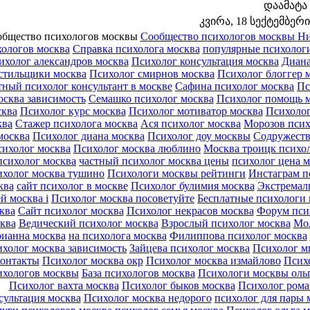
დაამატა
კვირა, 18 სექტემბერი 
бщество психологов москвы
Сообщество психологов москвы
Ни
хологов москва
Справка психолога москва
популярные психологи
ихолог александров москва
Психолог консультация москва
Диана
стильщики москва
Психолог смирнов москва
Психолог блоггер 
тный психолог консультант в москве
Сафина психолог москва
Пс
осква зависимость
Семашко психолог москва
Психолог помощь 
сква
Психолог курс москва
Психолог мотиватор москва
Психолог
ква
Стажер психолога москва
Ася психолог москва
Морозов псих
москва
Психолог диана москва
Психолог доу москвы
Содружеств
сихолог москва
Психолог москва люблино
Москва троицк психо
психолог москва
частный психолог москва цены
психолог цена 
холог москва тушино
Психологи москвы рейтинги
Инстаграм п
ква
сайт психолог в москве
Психолог булимия москва
Экстремал
ей москва i
Психолог москва посоветуйте
Бесплатные психологи 
ква
Сайт психолог москва
Психолог некрасов москва
Форум пси
ква
Ведический психолог москва
Взрослый психолог москва
Мол
рианна москва
на психолога москва
Филиппова психолог москва
холог москва зависимость
Зайцева психолог москва
Психолог м
контакты
Психолог москва окр
Психолог москва измайлово
Психо
ихологов москвы
База психологов москва
Психологи москвы оль
Психолог вахта москва
Психолог быков москва
Психолог рома
сультация москва
Психолог москва недорого
психолог для пары 