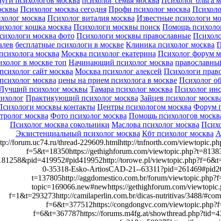
луги психологов москва
психолог семья москва
Психолог ольга 
осквы
Психолог москва сегодня
Профи психолог москва
Психоло
холог москва
Психолог виталия москва
Известные психологи м
ихолог кошка москва
Психологи москвы поиск
Помощь психоло
сихологи москва фото
Психологи москвы православные
Психоло
алев
бесплатные психологи в москве
Клиника психолог москва
П
психолога москва
Москва психолог екатерина
Психолог форум м
ихолог в москве топ
Начинающий психолог москва
православны
психолог сайт москва
Москва психолог алексей
Психологи прав
психолог москва
цены на прием психолога в москве
Психолог об
Лучший психолог москвы
Тамара психолог москва
Психолог инс
сихолог
Практикующий психолог москва
Зайцев психолог москв
Психологи москвы контакты
Центры психологом москва
Форум п
стролог москва
Фото психолог москва
Помощь психологов москв
Психолог москва сокольники
Маслова психолог москва
Психо
Экзистенциальный психолог москва
Кбт психолог москва
А
ttp://forum.uc74.ru/thread-229609.htmlhttp://tnfnorth.com/viewtopic.
f=5&t=18350https://gethighforum.com/viewtopic.php?t=81383
181258&pid=419952#pid419952http://torowe.pl/viewtopic.php?f=6&t=37
0-35318-Esko-ArtiosCAD-21--63311?pid=261469#pid26146
t=137805http://aggdomestico.com.br/forum/viewtopic.php?
topic=169066.new#newhttps://gethighforum.com/viewtopic.p
f=1&t=293273http://camilaperlin.com.br/dicas-nutritivas/3488/#
f=6&t=377512https://congdongvc.com/viewtopic.php?f=
f=6&t=367787https://forums.m4fg.at/showthread.php?tid=43