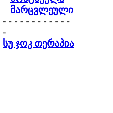
მარცვლეული
- - - - - - - - - - - -
-
სუ ჯოკ თერაპია