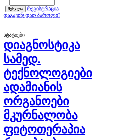
რეგისტრაცია
დაგავიწყდათ პაროლი?
სტატიები
დიაგნოსტიკა
სამედ.
ტექნოლოგიები
ადამიანის
ორგანოები
მკურნალობა
ფიტოთერაპია