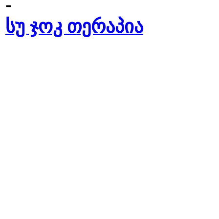
-
სუ ჯოკ თერაპია