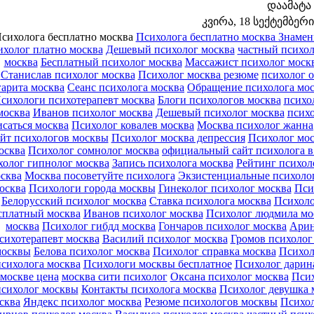
დაამატა
კვირა, 18 სექტემბერი 
сихолога бесплатно москва
Психолога бесплатно москва
Знамен
холог платно москва
Дешевый психолог москва
частный психол
москва
Бесплатный психолог москва
Массажист психолог моск
Станислав психолог москва
Психолог москва резюме
психолог 
гарита москва
Сеанс психолога москва
Обращение психолога мо
сихологи психотерапевт москва
Блоги психологов москва
психо
москва
Иванов психолог москва
Дешевый психолог москва
психо
исаться москва
Психолог ковалев москва
Москва психолог жанна
йт психологов москвы
Психолог москва депрессия
Психолог мос
осква
Психолог сомнолог москва
официальный сайт психолога в
олог гипнолог москва
Запись психолога москва
Рейтинг психол
сква
Москва посоветуйте психолога
Экзистенциальные психоло
осква
Психологи города москвы
Гинеколог психолог москва
Пси
Белорусский психолог москва
Ставка психолога москва
Психоло
сплатный москва
Иванов психолог москва
Психолог людмила мо
москва
Психолог гибдд москва
Гончаров психолог москва
Арин
сихотерапевт москва
Василий психолог москва
Громов психолог
москвы
Белова психолог москва
Психолог справка москва
Психол
психолога москва
Психологи москвы бесплатное
Психолог дарин
москве цена
москва сити психолог
Оксана психолог москва
Псих
психолог москвы
Контакты психолога москва
Психолог девушка 
сква
Яндекс психолог москва
Резюме психологов москвы
Психол