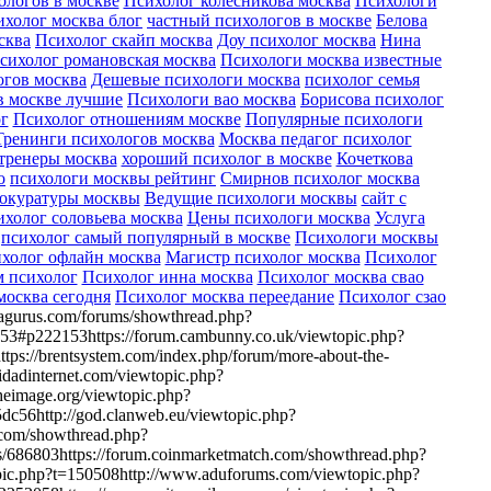
ологов в москве
Психолог колесникова москва
Психологи
холог москва блог
частный психологов в москве
Белова
сква
Психолог скайп москва
Доу психолог москва
Нина
сихолог романовская москва
Психологи москва известные
огов москва
Дешевые психологи москва
психолог семья
в москве лучшие
Психологи вао москва
Борисова психолог
г
Психолог отношениям москве
Популярные психологи
Тренинги психологов москва
Москва педагог психолог
тренеры москва
хороший психолог в москве
Кочеткова
о
психологи москвы рейтинг
Смирнов психолог москва
окуратуры москвы
Ведущие психологи москвы
сайт с
холог соловьева москва
Цены психологи москва
Услуга
психолог самый популярный в москве
Психологи москвы
холог офлайн москва
Магистр психолог москва
Психолог
 психолог
Психолог инна москва
Психолог москва свао
москва сегодня
Психолог москва переедание
Психолог сзао
dagurus.com/forums/showthread.php?
153#p222153https://forum.cambunny.co.uk/viewtopic.php?
tps://brentsystem.com/index.php/forum/more-about-the-
idadinternet.com/viewtopic.php?
eimage.org/viewtopic.php?
56http://god.clanweb.eu/viewtopic.php?
.com/showthread.php?
686803https://forum.coinmarketmatch.com/showthread.php?
pic.php?t=150508http://www.aduforums.com/viewtopic.php?