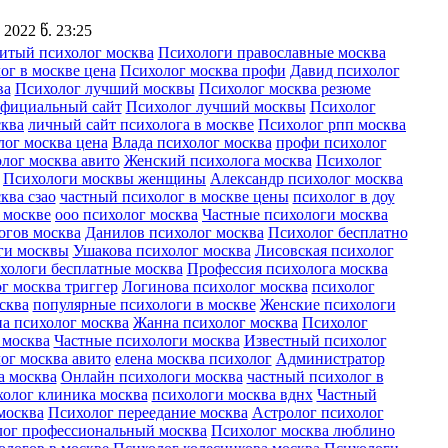
2022 წ. 23:25
итый психолог москва
Психологи православные москва
ог в москве цена
Психолог москва профи
Давид психолог
ва
Психолог лучший москвы
Психолог москва резюме
официальный сайт
Психолог лучший москвы
Психолог
сква
личный сайт психолога в москве
Психолог рпп москва
лог москва цена
Влада психолог москва
профи психолог
лог москва авито
Женский психолога москва
Психолог
Психологи москвы женщины
Александр психолог москва
ква сзао
частный психолог в москве цены
психолог в доу
 москве
ооо психолог москва
Частные психологи москва
огов москва
Данилов психолог москва
Психолог бесплатно
ги москвы
Ушакова психолог москва
Лисовская психолог
хологи бесплатные москва
Профессия психолога москва
г москва триггер
Логинова психолог москва
психолог
сква
популярные психологи в москве
Женские психологи
а психолог москва
Жанна психолог москва
Психолог
 москва
Частные психологи москва
Известный психолог
ог москва авито
елена москва психолог
Администратор
а москва
Онлайн психологи москва
частный психолог в
олог клиника москва
психологи москва вднх
Частный
москва
Психолог переедание москва
Астролог психолог
ог профессиональный москва
Психолог москва люблино