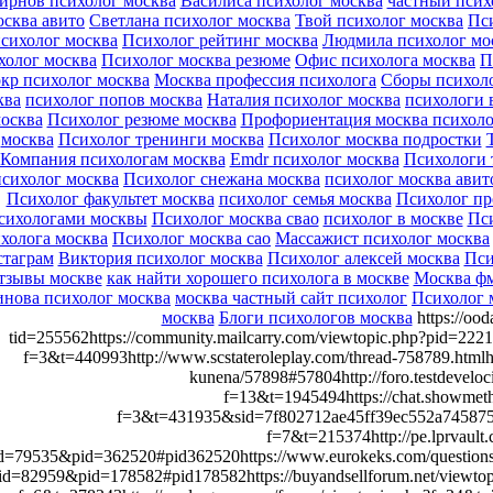
ирнов психолог москва
Василиса психолог москва
частный псих
осква авито
Светлана психолог москва
Твой психолог москва
Пси
сихолог москва
Психолог рейтинг москва
Людмила психолог мо
холог москва
Психолог москва резюме
Офис психолога москва
П
окр психолог москва
Москва профессия психолога
Сборы психол
ква
психолог попов москва
Наталия психолог москва
психологи 
осква
Психолог резюме москва
Профориентация москва психоло
москва
Психолог тренинги москва
Психолог москва подростки
Компания психологам москва
Emdr психолог москва
Психологи 
психолог москва
Психолог снежана москва
психолог москва авит
Психолог факультет москва
психолог семья москва
Психолог пр
сихологами москвы
Психолог москва свао
психолог в москве
Пси
холога москва
Психолог москва сао
Массажист психолог москва
стаграм
Виктория психолог москва
Психолог алексей москва
Пси
тзывы москве
как найти хорошего психолога в москве
Москва фм
нова психолог москва
москва частный сайт психолог
Психолог 
москва
Блоги психологов москва
https://oo
tid=255562https://community.mailcarry.com/viewtopic.php?pid=222
f=3&t=440993http://www.scstateroleplay.com/thread-758789.htmlht
kunena/57898#57804http://foro.testdeveloc
f=13&t=1945494https://chat.showmeth
f=3&t=431935&sid=7f802712ae45ff39ec552a745875dc
f=7&t=215374http://pe.lprvault
id=79535&pid=362520#pid362520https://www.eurokeks.com/questions/
tid=82959&pid=178582#pid178582https://buyandsellforum.net/viewto