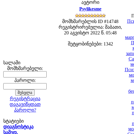
ავტორი
Psylikesme
П
Пси
მომხმარებლის ID #14748
რეგისტრირებულია: შაბათი,
20 აგვისტო 2022 წ. 05:48
мар
П
შეტყობინებები: 1342
зап
Са
სალამი
м
მომხმარებელი:
Псих
мо
პაროლი:
м
бе
რეგისტრაცია
п
დაგავიწყდათ
პაროლი?
სტატიები
დიაგნოსტიკა
мо
სამედ.