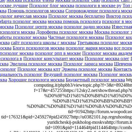
кве
Москва психолог елена
Москва психолог свао
психолог сайт
оскве лучшие
Психолог блог москва
психологи в москве ру
Топ 
ква
Помощь психологов москва
Сопровождение психолога моск
ихолог вячеслав москва
Психолог москва бесплатно
Виктор псих
Марта психолог москва
москва помощь психолога
психолог в мо
москва
Психолог центр москва
психолог радио москва
Известная
психологи москва
Дорофеева психолог москва
Москва психолог 
аботы психолог москва
Частные психологи москвы
Психолог ко
осква
сайт психолога школы г москвы
Третьякова психолог моск
осква
Блоги психологов москва
психолог мария москва
все псих
психолог москва
психолог рпп в москве
Психолог москва академ
психолога в
Психолог консультант москва
Психолог москва олег
сква
Эвелина психолог москва
Психолог лариса москва
Шевченк
сихолог
Психолог москва кпт
Эржена психолог москва
Контакты
циальность психолог
Ведущий психолог москва
Психолог москв
ква
Хорошие психологи москва
Бюджетный психолог москва
htt
computing.it/phpbb3/viewtopic.php?f=3&t=89248htt
f=17&t=457255https://12sky2.net/showthread.php?ti
%D0%9F%D1%81%D0%B8%D1%85%D0
%D0%B1%D1%83%D0%BB%D0%BB
%D0%BC%D0%BE%D1%81%D0%BA%D0%B2%D0%B0http:
tid=91942http://forum.woopodcas
tid=176321&pid=245927#pid245927http://u0382101.isp.regruhosting.
yuridicheskij-psikholog-moskvahttp://forum.
tid=1091&pid=114464#pid114464http://combat