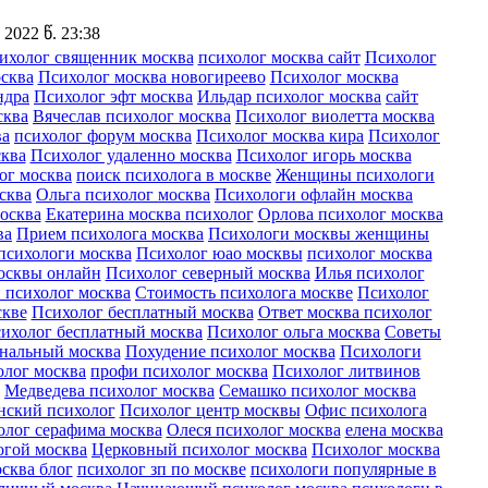
2022 წ. 23:38
ихолог священник москва
психолог москва сайт
Психолог
сква
Психолог москва новогиреево
Психолог москва
ндра
Психолог эфт москва
Ильдар психолог москва
сайт
сква
Вячеслав психолог москва
Психолог виолетта москва
ва
психолог форум москва
Психолог москва кира
Психолог
сква
Психолог удаленно москва
Психолог игорь москва
ог москва
поиск психолога в москве
Женщины психологи
сква
Ольга психолог москва
Психологи офлайн москва
осква
Екатерина москва психолог
Орлова психолог москва
ва
Прием психолога москва
Психологи москвы женщины
психологи москва
Психолог юао москвы
психолог москва
осквы онлайн
Психолог северный москва
Илья психолог
психолог москва
Стоимость психолога москве
Психолог
скве
Психолог бесплатный москва
Ответ москва психолог
сихолог бесплатный москва
Психолог ольга москва
Советы
нальный москва
Похудение психолог москва
Психологи
олог москва
профи психолог москва
Психолог литвинов
Медведева психолог москва
Семашко психолог москва
нский психолог
Психолог центр москвы
Офис психолога
олог серафима москва
Олеся психолог москва
елена москва
огой москва
Церковный психолог москва
Психолог москва
сква блог
психолог зп по москве
психологи популярные в