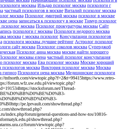
 личный москва
Начинающий психолог москва
психологи в
психологи москвы
Ильдар психолог москва
психологи г
ва
частный психологов в москве
Виталий психолог москва
олог москва
Психолог дмитрий москва
психолог в москве
скве цена
записаться к психологу в москве
Тимур психолог
 психолог москва
Психолог прокуратуры москвы
Сайт
запись
психологи г москвы
Психологи недорого москва
шка москва
г москва психолог
Консультации психологов
ва
психологи москвы лучшие рейтинг
Астролог психолог
ологи сайт москва
Психолог соколов москва
Суперджоб
ическая
Психолог анна москва
москве найти хорошего
Психолог москвы елена
частный психолог консультация
о психолог москва
Ева психолог москва
Москве хороший
 психологов москва
Виктория психолог москва
Москва
а гипноз
Психологи цена москва
Медицинские психологи
p://tnfnorth.com/viewtopic.php?f=2&t=99415https://www.retro-
ps://forum.wfz.uw.edu.pl/viewtopic.php?
d=191534https://stocksforum.net/Thread-
%BE%D0%BB%D0%BE%D0%B3-
%D0%B8%D0%BD%D0%B3-
//pe.lprvault.com/showthread.php?
t.com/showthread.php?
ru/index.php/forum/general-questions-and-how-tos/10816-
informatyk.edu.pl/showthread.php?
arms.ura.cz/forum/viewtopic.php?