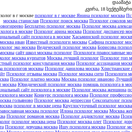
დაამატა
კვირა, 18 სექტემბერი 
холог в г москве
психолог в г москве
Янина психолог москва
Пс
москва станислав
Психолог поиск москва
Психолог соколов мо
овогиреево
Бесплатно психолог москва
Психолог москва алекса
холога в москве
Психолог арина москва
Психолог диспансер мо
циальный сайт психолога в москве
Хасьминский психолог моск
москва иван
Известный психологи москвы
Сафина психолог мо
холог эко москва
Ведический психолог москва
Борисова психол
москвы
сайт школ москвы психолог
Психологи православные мо
холог москва курпатов
Москва лучший психолог
Психолог топ м
стный психолог консультация москва
Психолог ассоциация моск
за психологов москвы
Психолог данилова москва
Христианские 
айт
Психолог отзывы москва
Психолог москва сити
Психологи м
сква
Психолог платно москва
Москва психолог иваново
Лучший 
т москва
Юридический психолог москва
помощь психолога в мо
циальный сайт психолога в москве
Психолог москва женщина
п
сихолога москве
Конкурс психолога москва
Психолог профессио
осква гольяново
Психолог москва депрессии
Сексопатолог псих
москва
психолог в москве цена
Круглосуточный психолог москва
авославная москва психолог
Илона психолог москва
Москва же
ква
Психолог романов москва
Психолог аддиктолог москва
Псих
холог
психолог москва цена
Психолог москва олег
Психолог дор
та
Психолог девушка москва
Ищу психолога москва
Психолог мо