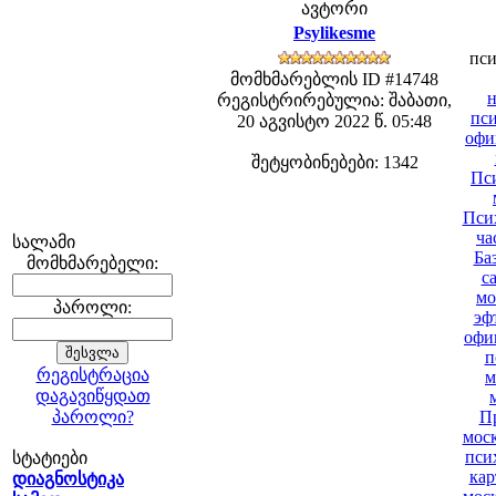
ავტორი
Psylikesme
пси
მომხმარებლის ID #14748
н
რეგისტრირებულია: შაბათი,
пси
20 აგვისტო 2022 წ. 05:48
офи
შეტყობინებები: 1342
Пси
Пси
ча
სალამი
Ба
მომხმარებელი:
с
мо
პაროლი:
эф
офи
п
რეგისტრაცია
м
დაგავიწყდათ
პაროლი?
Пр
мос
пси
სტატიები
кар
დიაგნოსტიკა