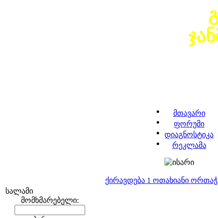
ჯა
მთავარი
ფორუმი
დიაგნოსტიკა
რეკლამა
ქირავდება 1 ოთახიანი ორთა
სალამი
მომხმარებელი: