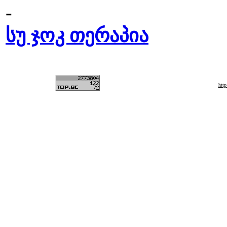
-
სუ ჯოკ თერაპია
htt