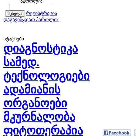
პაროლი:
რეგისტრაცია
დაგავიწყდათ პაროლი?
სტატიები
დიაგნოსტიკა
სამედ.
ტექნოლოგიები
ადამიანის
ორგანოები
მკურნალობა
ფიტოთერაპია
Facebook