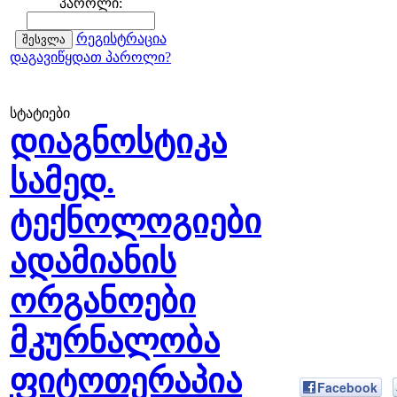
პაროლი:
რეგისტრაცია
დაგავიწყდათ პაროლი?
სტატიები
დიაგნოსტიკა
სამედ.
ტექნოლოგიები
ადამიანის
ორგანოები
მკურნალობა
ფიტოთერაპია
Facebook