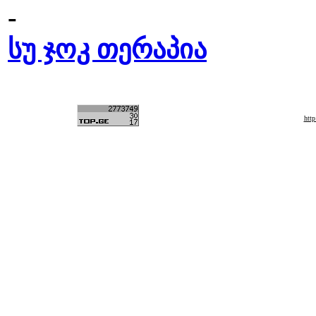
-
სუ ჯოკ თერაპია
htt