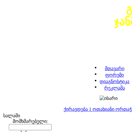
ჯა
მთავარი
ფორუმი
დიაგნოსტიკა
რეკლამა
ქირავდება 1 ოთახიანი ორთა
სალამი
მომხმარებელი: