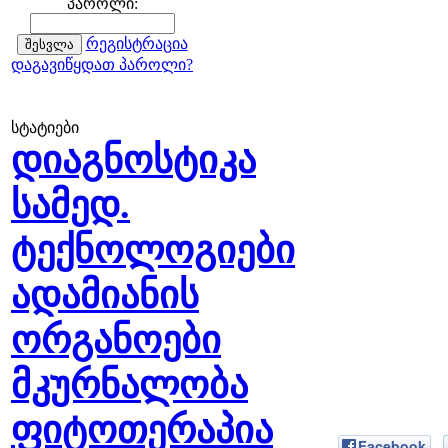
პაროლი:
რეგისტრაცია
დაგავიწყდათ პაროლი?
სტატიები
დიაგნოსტიკა
სამედ.
ტექნოლოგიები
ადამიანის
ორგანოები
მკურნალობა
ფიტოთერაპია
Facebook