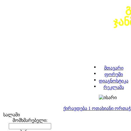
ჯა
მთავარი
ფორუმი
დიაგნოსტიკა
რეკლამა
ქირავდება 1 ოთახიანი ორთა
სალამი
მომხმარებელი: