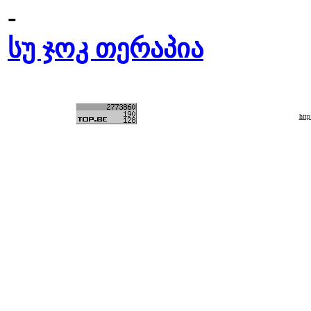
-
სუ ჯოკ თერაპია
htt