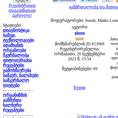
რეგისტრაცია
ჯანმრთელობა და მედიც
დაგავიწყდათ
პაროლი?
მოდერატორები: feonib, Maiko Lom
სტატიები
ავტორი
დიაგნოსტიკა
glunn
სამედ.
Зака
ტექნოლოგიები
что
მომხმარებლის ID #13969
ადამიანის
з
რეგისტრირებულია:
ორგანოები
п
ორშაბათი, 20 სექტემბერი
მკურნალობა
вре
2021 წ. 15:54
ფიტოთერაპია
რეცეპტები
фор
შეტყობინებები: 69
გამოხმაურება
სამკურ. ბალახები
ра
სამკურნალო
დიეტები
ზევით
- - - - - - - - - - - - -
ორგანიზმის
გაწმენდა
ხალხური
რეცეპტები
- - - - - - - - - - - - -