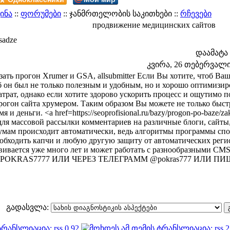
ინა
::
ფორუმები
:: ჯანმრთელობის საკითხები ::
რჩევები
продвижение медицинских сайтов
sadze
დაამატა
კვირა, 26 თებერვალი 2
зать прогон Xrumer и GSA, allsubmitter Если Вы хотите, чтоб В
б он был не только полезным и удобным, но и хорошо оптимизир
атрат, однако если хотите здорово ускорить процесс и ощутимо п
рогон сайта хрумером. Таким образом Вы можете не только быст
мя и деньги. <a href=https://seoprofisional.ru/bazy/progon-po-baz
для массовой рассылки комментариев на различные блоги, сайты
умам происходит автоматически, ведь алгоритмы программы спос
обходить капчи и любую другую защиту от автоматических рег
звивается уже много лет и может работать с разнообраз
POKRAS7777 ИЛИ ЧЕРЕЗ ТЕЛЕГРАММ @pokras777 ИЛИ П
გადასვლა: