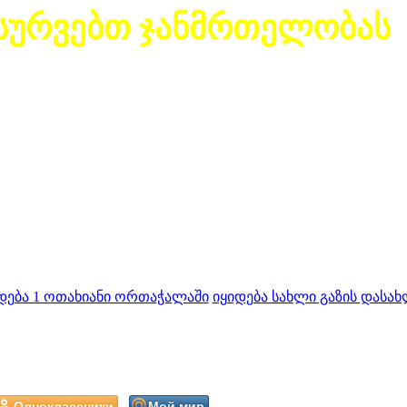
სურვებთ ჯანმრთელობას
დება 1 ოთახიანი ორთაჭალაში
იყიდება სახლი გაზის დასახ
Одноклассники
Мой мир