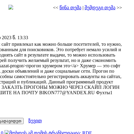
<<
წინა თემა
|
შემდეგი თემა
>>
023 წ. 13:33
аш сайт привлекал как можно больше посетителей, то нужно,
ованным для поисковиков. Это потребует немало усилий и
однять сайт в результате выдачи, то можно использовать
рей получить желаемый результат, но и даже сэкономить
e/zakazat-progon>прогон хрумером это</a> Хрумер — это софт
, доски объявлений и даже социальные сети. Прогон по
обны самостоятельно регистрировать аккаунты на сайтах,
истраций и публикаций. Данный программный продукт
ными CMS ЗАКАЗТЬ ПРОГОНЫ МОЖНО ЧЕРЕЗ СКАЙП ЛОГИН
ИШИТЕ НА ПОЧТУ BIKON777@YANDEX.RU Фухты1
ზევით