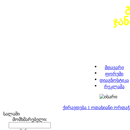
ჯა
მთავარი
ფორუმი
დიაგნოსტიკა
რეკლამა
ქირავდება 1 ოთახიანი ორთა
სალამი
მომხმარებელი: