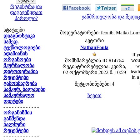
რეგისტრაცია
Facebook
Twitter
+1
დაგავიწყდათ
ჯანმრთელობა და მედიც
პაროლი?
სტატიები
მოდერატორები: feonib, Maiko Lom
დიაგნოსტიკა
ავტორი
სამედ.
NathanFoula
ტექნოლოგიები
ადამიანის
If 
ორგანოები
woul
მომხმარებლის ID #14764
მკურნალობა
w
რეგისტრირებულია: კვირა,
ფიტოთერაპია
lead
02 ოქტომბერი 2022 წ. 10:59
in a
რეცეპტები
გამოხმაურება
შეტყობინებები: 4
სამკურ. ბალახები
სამკურნალო
ზევით
დიეტები
- - - - - - - - - - - - -
ორგანიზმის
გაწმენდა
ხალხური
რეცეპტები
- - - - - - - - - - - - -