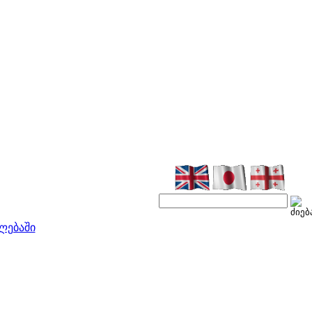
ლებაში