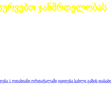
სურვებთ ჯანმრთელობას
დება 1 ოთახიანი ორთაჭალაში
იყიდება სახლი გაზის დასახ