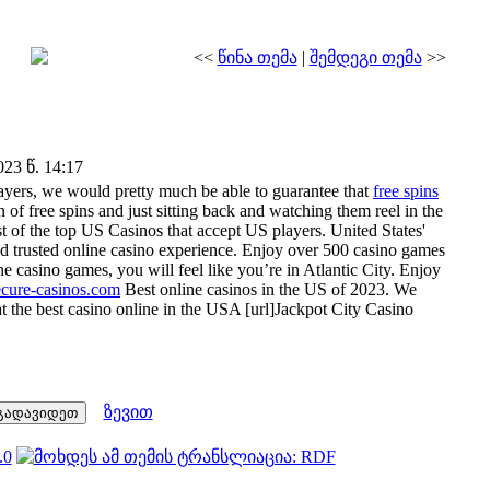
<<
წინა თემა
|
შემდეგი თემა
>>
23 წ. 14:17
ayers, we would pretty much be able to guarantee that
free spins
 of free spins and just sitting back and watching them reel in the
 of the top US Casinos that accept US players. United States'
and trusted online casino experience. Enjoy over 500 casino games
ne casino games, you will feel like you’re in Atlantic City. Enjoy
secure-casinos.com
Best online casinos in the US of 2023. We
 the best casino online in the USA [url]Jackpot City Casino
ზევით