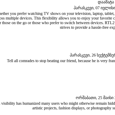
დაამატა
პარასკევი, 07 ივლისი 
ether you prefer watching TV shows on your television, laptop, tablet
oss multiple devices. This flexibility allows you to enjoy your favori
r those on the go or those who prefer to switch between devices. RTL2 
strives to provide a hassle-free exp
პარასკევი, 26 სექტემბერ
Tell all comrades to stop beating our friend, because he is very frank
ორშაბათი, 25 მაისი 2
 visibility has humanized many users who might otherwise remain hidde
artistic projects, fashion displays, or photography s