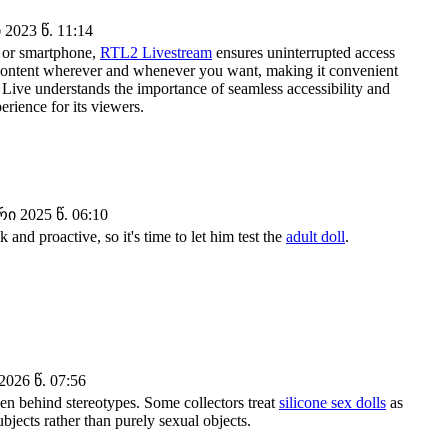
2023 წ. 11:14
, or smartphone,
RTL2 Livestream
ensures uninterrupted access
te content wherever and whenever you want, making it convenient
Live understands the importance of seamless accessibility and
erience for its viewers.
ი 2025 წ. 06:10
 and proactive, so it's time to let him test the
adult doll
.
026 წ. 07:56
n behind stereotypes. Some collectors treat
silicone sex dolls
as
ubjects rather than purely sexual objects.