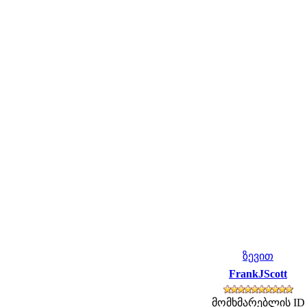
ზევით
FrankJScott
მომხმარებლის ID