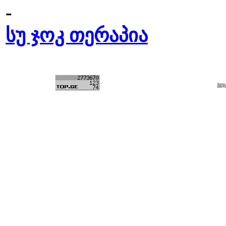
-
სუ ჯოკ თერაპია
htt