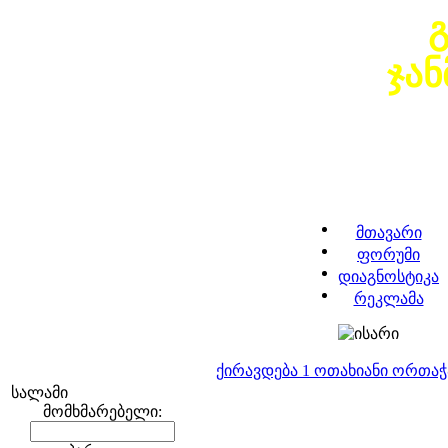
ჯა
მთავარი
ფორუმი
დიაგნოსტიკა
რეკლამა
ქირავდება 1 ოთახიანი ორთა
სალამი
მომხმარებელი: