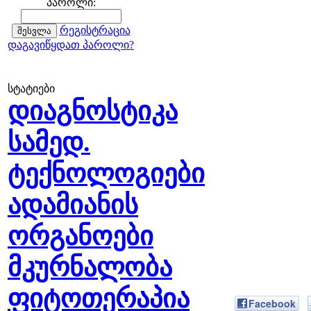
პაროლი:
რეგისტრაცია
დაგავიწყდათ პაროლი?
სტატიები
დიაგნოსტიკა
სამედ.
ტექნოლოგიები
ადამიანის
ორგანოები
მკურნალობა
ფიტოთერაპია
Facebook