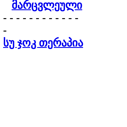
მარცვლეული
- - - - - - - - - - - -
-
სუ ჯოკ თერაპია