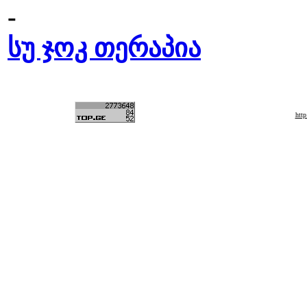
-
სუ ჯოკ თერაპია
htt