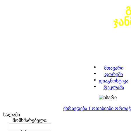
ჯა
მთავარი
ფორუმი
დიაგნოსტიკა
რეკლამა
ქირავდება 1 ოთახიანი ორთა
სალამი
მომხმარებელი: