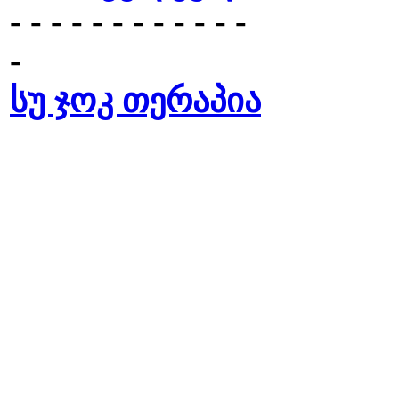
- - - - - - - - - - - -
-
სუ ჯოკ თერაპია