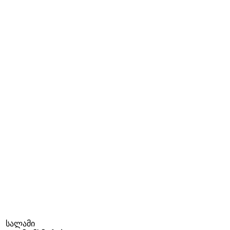
სალამი