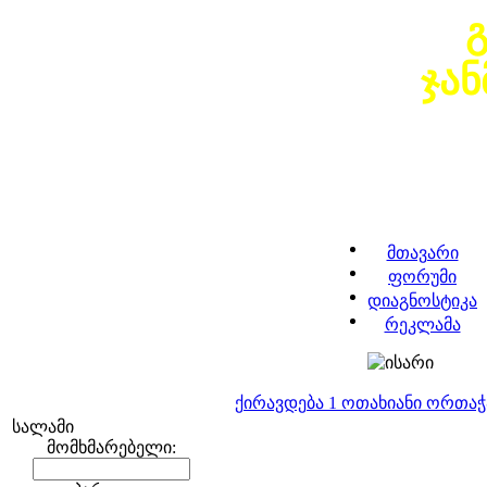
ჯა
მთავარი
ფორუმი
დიაგნოსტიკა
რეკლამა
ქირავდება 1 ოთახიანი ორთა
სალამი
მომხმარებელი: