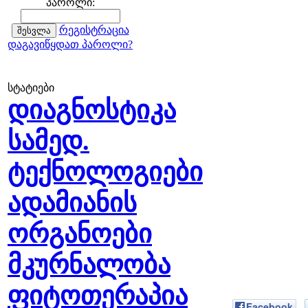
პაროლი:
რეგისტრაცია
დაგავიწყდათ პაროლი?
სტატიები
დიაგნოსტიკა
სამედ.
ტექნოლოგიები
ადამიანის
ორგანოები
მკურნალობა
ფიტოთერაპია
Facebook