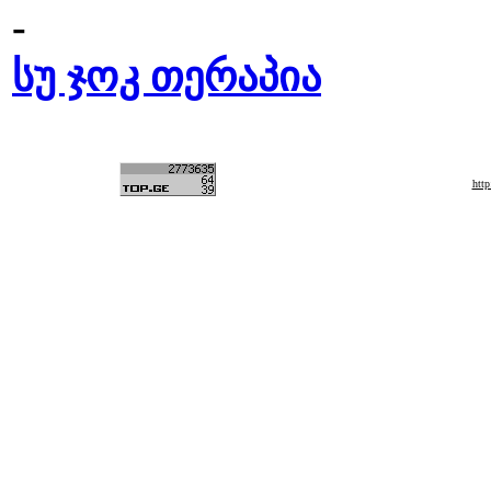
-
სუ ჯოკ თერაპია
htt