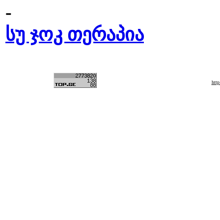
-
სუ ჯოკ თერაპია
htt