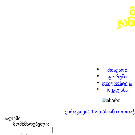
ჯა
მთავარი
ფორუმი
დიაგნოსტიკა
რეკლამა
ქირავდება 1 ოთახიანი ორთა
სალამი
მომხმარებელი: