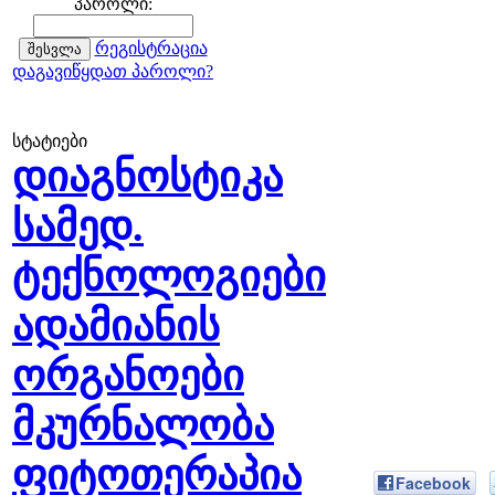
პაროლი:
რეგისტრაცია
დაგავიწყდათ პაროლი?
სტატიები
დიაგნოსტიკა
სამედ.
ტექნოლოგიები
ადამიანის
ორგანოები
მკურნალობა
ფიტოთერაპია
Facebook