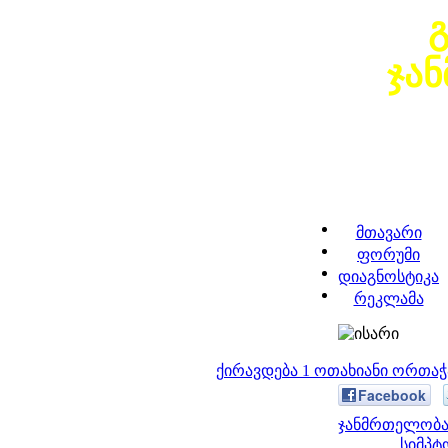
ჯა
მთავარი
ფორუმი
დიაგნოსტიკა
რეკლამა
ქირავდება 1 ოთახიანი ორთა
Facebook
ჯანმრთელობა 
სიმპტ