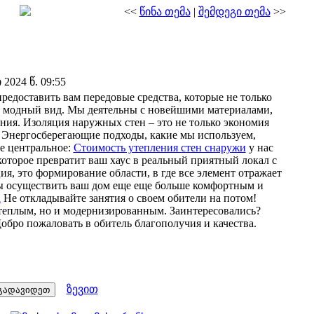
<<
წინა თემა
|
შემდეგი თემა
>>
024 წ. 09:55
едоставить вам передовые средства, которые не только
у модный вид. Мы деятельны с новейшими материалами,
ия. Изоляция наружных стен – это не только экономия
 Энергосберегающие подходы, какие мы используем,
е центральное:
Стоимость утепления стен снаружи
у нас
 которое превратит ваш хаус в реальный приятный локал с
я, это формирование области, в где все элемент отражает
ы осуществить ваш дом еще еще больше комфортным и
u
Не откладывайте занятия о своем обители на потом!
 теплым, но и модернизированным. Заинтересовались?
обро пожаловать в обитель благополучия и качества.
ზევით