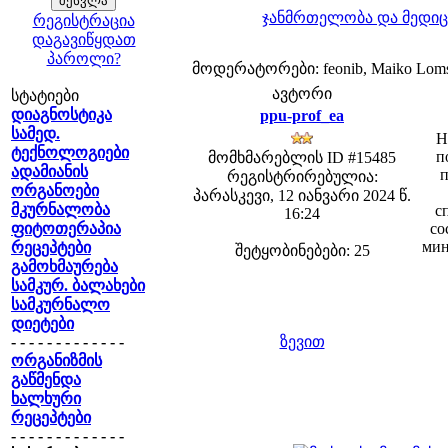
ჯანმრთელობა და მედიც
რეგისტრაცია
დაგავიწყდათ
პაროლი?
მოდერატორები: feonib, Maiko Lom
ავტორი
სტატიები
დიაგნოსტიკა
ppu-prof_ea
სამედ.
Н
ტექნოლოგიები
п
მომხმარებლის ID #15485
ადამიანის
п
რეგისტრირებულია:
ორგანოები
პარასკევი, 12 იანვარი 2024 წ.
მკურნალობა
с
16:24
ფიტოთერაპია
со
мин
რეცეპტები
შეტყობინებები: 25
გამოხმაურება
სამკურ. ბალახები
სამკურნალო
დიეტები
- - - - - - - - - - - - -
ზევით
ორგანიზმის
გაწმენდა
ხალხური
რეცეპტები
- - - - - - - - - - - - -