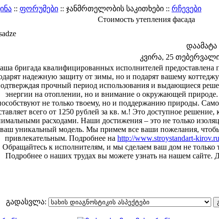
ინა
::
ფორუმები
:: ჯანმრთელობის საკითხები ::
რჩევები
Стоимость утепления фасада
sadze
დაამატა
კვირა, 25 თებერვალი 2
аша бригада квалифицированных исполнителей предоставлена пр
одарят надежную защиту от зимы, но и подарят вашему коттедж
одтверждая прочный период использования и выдающиеся решен
энергии на отоплении, но и внимание о окружающей природе.
пособствуют не только твоему, но и поддержанию природы. Само
ставляет всего от 1250 рублей за кв. м.! Это доступное решение,
имальными расходами. Наши достижения – это не только изоляци
ваш уникальный модель. Мы примем все ваши пожелания, чтоб
привлекательным. Подробнее на
http://www.stroystandart-kirov.r
Обращайтесь к исполнителям, и мы сделаем ваш дом не только
Подробнее о наших трудах вы можете узнать на нашем сайте. Д
გადასვლა: