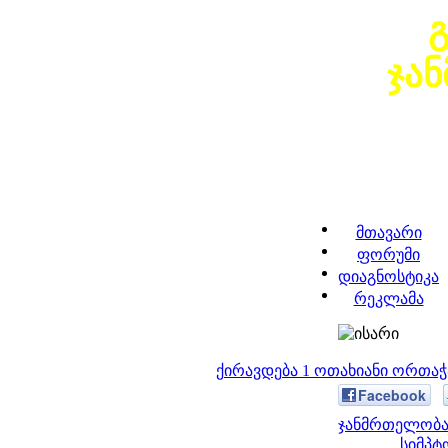
ჯა
მთავარი
ფორუმი
დიაგნოსტიკა
რეკლამა
ქირავდება 1 ოთახიანი ორთა
Facebook
ჯანმრთელობა 
სიმპტ