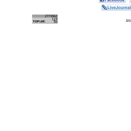
LiveJournal
htt