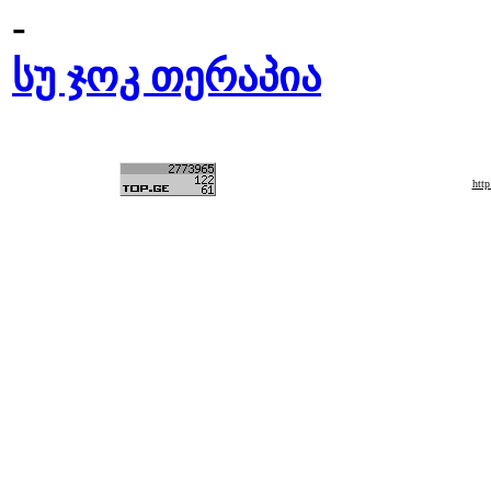
-
სუ ჯოკ თერაპია
htt