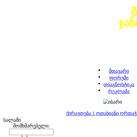
ჯა
მთავარი
ფორუმი
დიაგნოსტიკა
რეკლამა
ქირავდება 1 ოთახიანი ორთა
სალამი
მომხმარებელი: