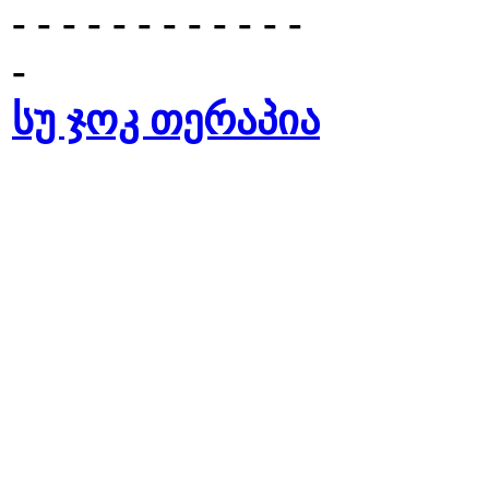
- - - - - - - - - - - -
-
სუ ჯოკ თერაპია