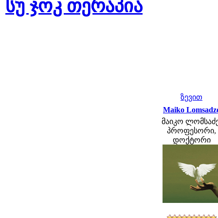
სუ ჯოკ თერაპია
ზევით
Maiko Lomsadz
მაიკო ლომსაძე
პროფესორი,
დოქტორი