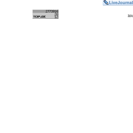
LiveJournal
htt