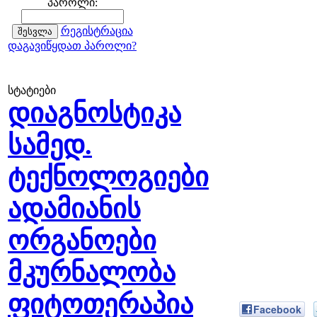
პაროლი:
რეგისტრაცია
დაგავიწყდათ პაროლი?
სტატიები
დიაგნოსტიკა
სამედ.
ტექნოლოგიები
ადამიანის
ორგანოები
მკურნალობა
ფიტოთერაპია
Facebook