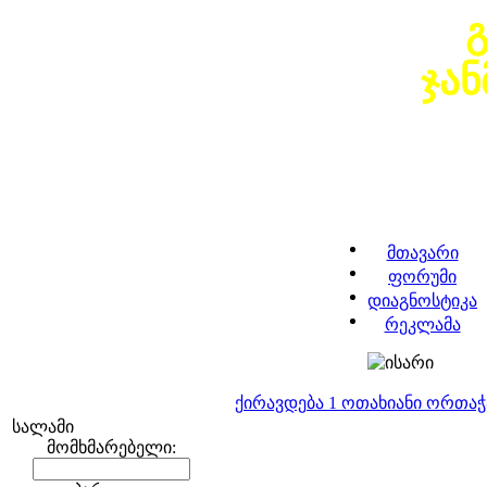
ჯა
მთავარი
ფორუმი
დიაგნოსტიკა
რეკლამა
ქირავდება 1 ოთახიანი ორთა
სალამი
მომხმარებელი: