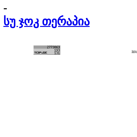
-
სუ ჯოკ თერაპია
htt