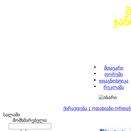
ჯა
მთავარი
ფორუმი
დიაგნოსტიკა
რეკლამა
ქირავდება 1 ოთახიანი ორთა
სალამი
მომხმარებელი: