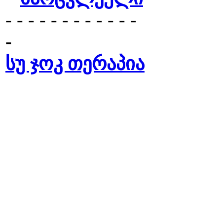
- - - - - - - - - - - -
-
სუ ჯოკ თერაპია