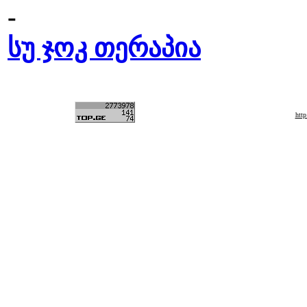
-
სუ ჯოკ თერაპია
htt