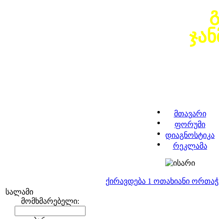
ჯა
მთავარი
ფორუმი
დიაგნოსტიკა
რეკლამა
ქირავდება 1 ოთახიანი ორთა
სალამი
მომხმარებელი: