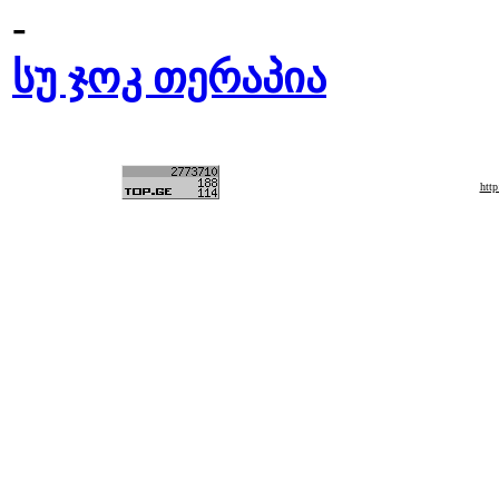
-
სუ ჯოკ თერაპია
htt