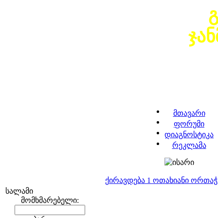
ჯა
მთავარი
ფორუმი
დიაგნოსტიკა
რეკლამა
ქირავდება 1 ოთახიანი ორთა
სალამი
მომხმარებელი: