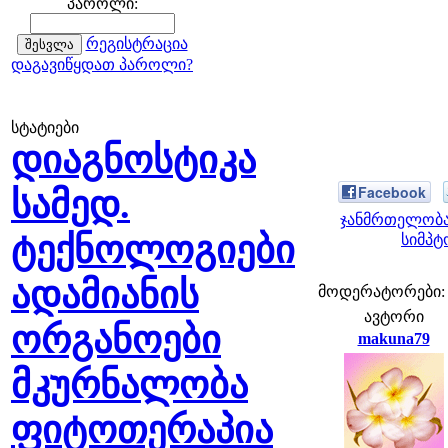
პაროლი:
რეგისტრაცია
დაგავიწყდათ პაროლი?
სტატიები
დიაგნოსტიკა
Facebook
სამედ.
ჯანმრთელობა
ტექნოლოგიები
სიმპტ
ადამიანის
მოდერატორები: fe
ავტორი
ორგანოები
makuna79
მკურნალობა
ფიტოთერაპია