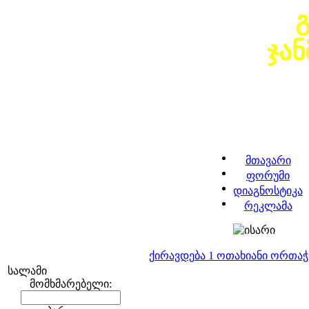
ჯა
მთავარი
ფორუმი
დიაგნოსტიკა
რეკლამა
ქირავდება 1 ოთახიანი ორთა
სალამი
მომხმარებელი: