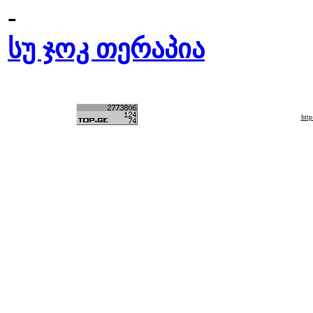
-
სუ ჯოკ თერაპია
htt